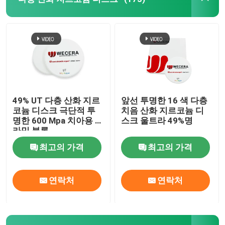
VR 쇼
우리 에 관한 것
공장 투어
49% UT 다층 산화 지르
앞선 투명한 16 색 다층
코늄 디스크 극단적 투
치음 산화 지르코늄 디
명한 600 Mpa 치아용 세
스크 울트라 49%명
품질 관리
라믹 블록
최고의 가격
최고의 가격
저희와 연락
연락처
연락처
뉴스
인용 을 요청 하십시오