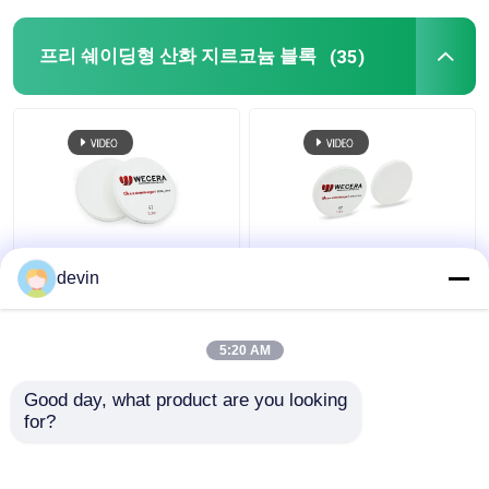
프리 쉐이딩형 산화 지르코늄 블록
(35)
A3.5 D98*18mm ST 전
프리 쉐이딩형 CAD 캠
devin
차광된 지르코니아는
산화 지르코늄 블록 43%
CAD CAM 치과
높은 투명한 98 밀리미
1100Mpa를 차단합니다
터 ISO 13485는 찬성했
5:20 AM
습니다
최고의 가격
최고의 가격
Good day, what product are you looking 
for?
연락처
연락처