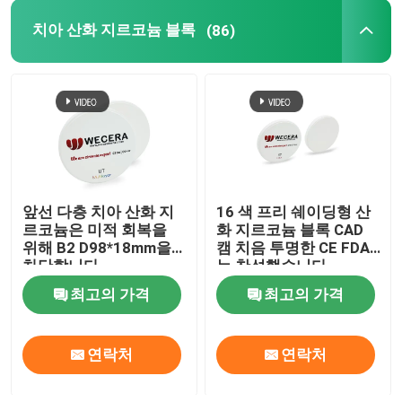
치아 산화 지르코늄 블록
(86)
높은 투명한 산화 지르코늄
CAD 캠 산화 지르코늄
치아 산화 지르코늄 디스크
앞선 다층 치아 산화 지
16 색 프리 쉐이딩형 산
지르코늄 산화물 세라믹
르코늄은 미적 회복을
화 지르코늄 블록 CAD
위해 B2 D98*18mm을
캠 치음 투명한 CE FDA
차단합니다
는 찬성했습니다
3D 프로 산화 지르코늄
최고의 가격
최고의 가격
연락처
연락처