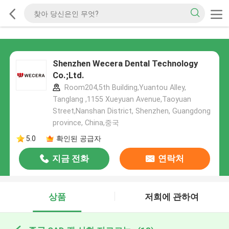
Shenzhen Wecera Dental Technology
Co.;Ltd.
Room204,5th Building,Yuantou Alley,
Tanglang ,1155 Xueyuan Avenue,Taoyuan
Street,Nanshan District, Shenzhen, Guangdong
province, China,중국
5.0
확인된 공급자
지금 전화
연락처
상품
저희에 관하여