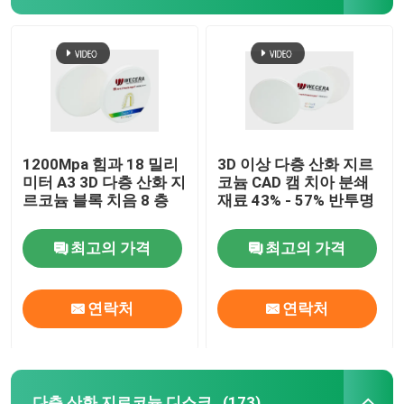
1200Mpa 힘과 18 밀리
3D 이상 다층 산화 지르
미터 A3 3D 다층 산화 지
코늄 CAD 캠 치아 분쇄
르코늄 블록 치음 8 층
재료 43% - 57% 반투명
최고의 가격
최고의 가격
집
연락처
연락처
제품
비디오
다층 산화 지르코늄 디스크
(173)