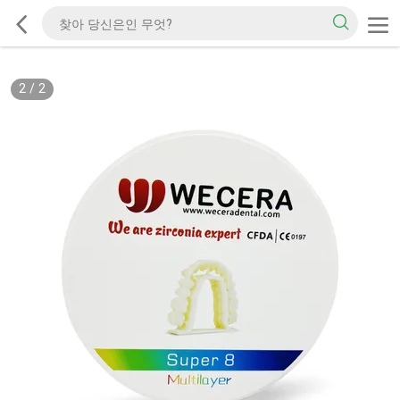
2
/
2