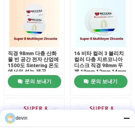
VR 쇼
우리 에 관한 것
직경 98mm 다층 산화
16 비타 컬러 3 블리치
공장 투어
물 빈 공간 전자 산업에
컬러 다층 지르코니아
1500도 Sintering 온도
디스크 직경 98mm 두
에서의 성능 제공
께 10mm 12mm 14mm
품질 관리
16mm 18mm 20mm
문의 보내기
문의 보내기
22mm 25mm
저희와 연락
뉴스
devin
인용 을 요청 하십시오