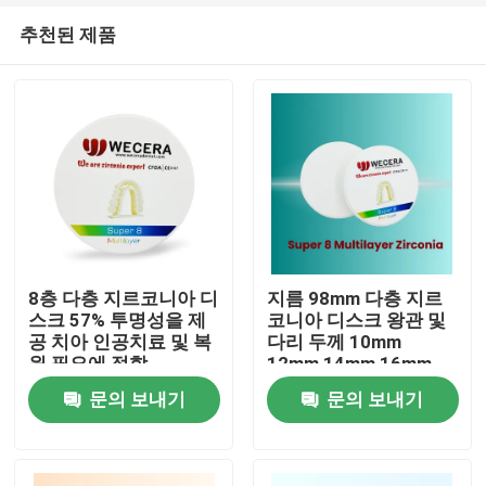
추천된 제품
8층 다층 지르코니아 디
지름 98mm 다층 지르
스크 57% 투명성을 제
코니아 디스크 왕관 및
공 치아 인공치료 및 복
다리 두께 10mm
집
원 필요에 적합
12mm 14mm 16mm
18mm 20mm 22mm
문의 보내기
문의 보내기
25mm 치아 디스크 복
제품
원
비디오