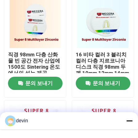
VR 쇼
우리 에 관한 것
직경 98mm 다층 산화
16 비타 컬러 3 블리치
공장 투어
물 빈 공간 전자 산업에
컬러 다층 지르코니아
1500도 Sintering 온도
디스크 직경 98mm 두
에서의 성능 제공
께 10mm 12mm 14mm
품질 관리
16mm 18mm 20mm
문의 보내기
문의 보내기
22mm 25mm
저희와 연락
뉴스
devin
인용 을 요청 하십시오