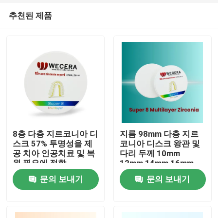
추천된 제품
8층 다층 지르코니아 디
지름 98mm 다층 지르
스크 57% 투명성을 제
코니아 디스크 왕관 및
공 치아 인공치료 및 복
다리 두께 10mm
집
원 필요에 적합
12mm 14mm 16mm
18mm 20mm 22mm
문의 보내기
문의 보내기
25mm 치아 디스크 복
제품
원
비디오