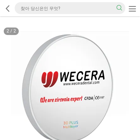
2
/
2