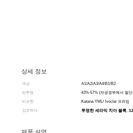
상세 정보
색상:
A1/A2/A3/A4/B1/B2
반투명:
43%-57% (자궁경부에서 절
비슷한:
Katana YML/ Ivoclar 프라임
강조하다:
투명한 세라믹 치아 블록
1
,
제품 설명