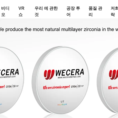
비디
VR
우리 에 관한
공장 투
품질 관
저희
오
쇼
것
어
리
락