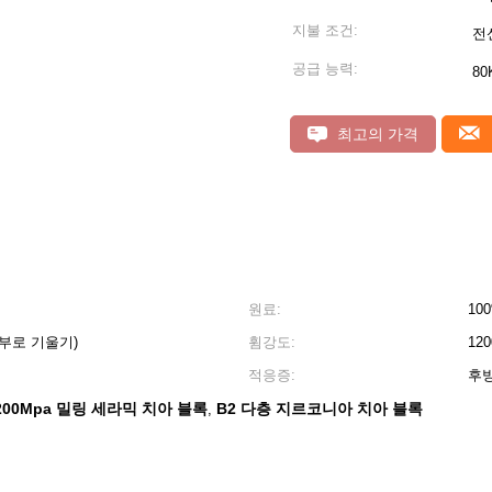
지불 조건:
전
공급 능력:
80
최고의 가격
원료:
10
단부로 기울기)
휨강도:
12
적응증:
후방
200Mpa 밀링 세라믹 치아 블록
B2 다층 지르코니아 치아 블록
,