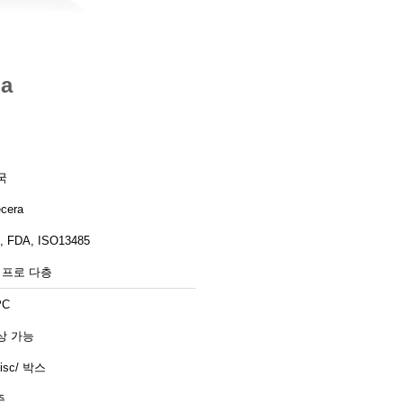
a
국
cera
, FDA, ISO13485
D 프로 다층
PC
상 가능
disc/ 박스
주