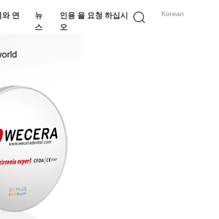
Korean
와 연
뉴
인용 을 요청 하십시
스
오