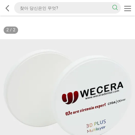
2
/
2