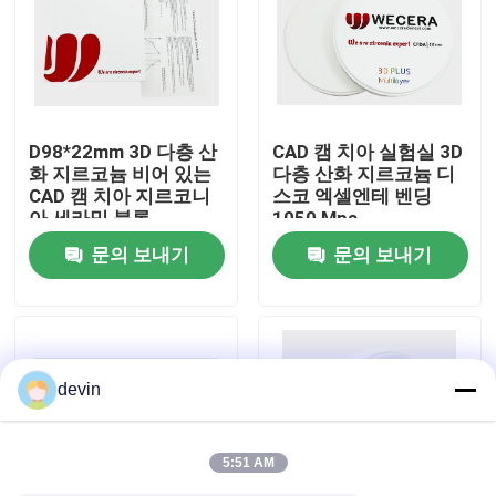
VR 쇼
우리 에 관한 것
D98*22mm 3D 다층 산
CAD 캠 치아 실험실 3D
화 지르코늄 비어 있는
다층 산화 지르코늄 디
CAD 캠 치아 지르코니
스코 엑셀엔테 벤딩
공장 투어
아 세라믹 블록
1050 Mpa
문의 보내기
문의 보내기
품질 관리
저희와 연락
devin
뉴스
5:51 AM
인용 을 요청 하십시오