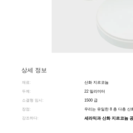
상세 정보
재료:
산화 지르코늄
두께:
22 밀리미터
소결형 임시:
1500 급
장점:
우리는 유일한 8 층 다층 
강조하다:
세라믹과 산화 지르코늄 