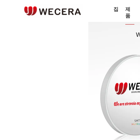
집
제
품