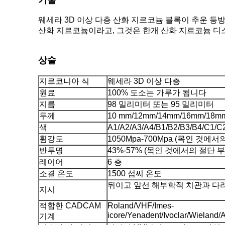
기술
웨세라 3D 이상 다층 산화 지르코늄 블록이 추운 등
산화 지르코늄이라고, 그것은 한개 산화 지르코늄 디
상술
지르코니아 식
웨세라 3D 이상 다층
원료
100% 도소는 가루가 됩니다
지름
98 밀리미터 또는 95 밀리미터
두께
10 mm/12mm/14mm/16mm/18m
색
A1/A2/A3/A4/B1/B2/B3/B4/C1/
휨강도
1050Mpa-700Mpa (목인 것에
반투명
43%-57% (목인 것에서의 절단 
레이어
6 층
소결 온도
1500 섭씨 온도
뒤이고 앞선 해부학적 치관과 다리 
지시
적합한 CADCAM
Roland/VHF/Imes-
icore/Yenadent/Ivoclar/Wiela
기계