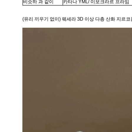
비슷하 과 같이
카타나 YML/ 이보크라르 프라임
(유리 끼우기 없이) 웨세라 3D 이상 다층 산화 지르