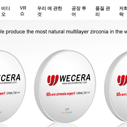
VR
비디
우리 에 관한
공장 투
품질 관
저희
쇼
오
것
어
리
락