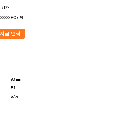
전신환
00000 PC / 달
지금 연락
98mm
B1
57%