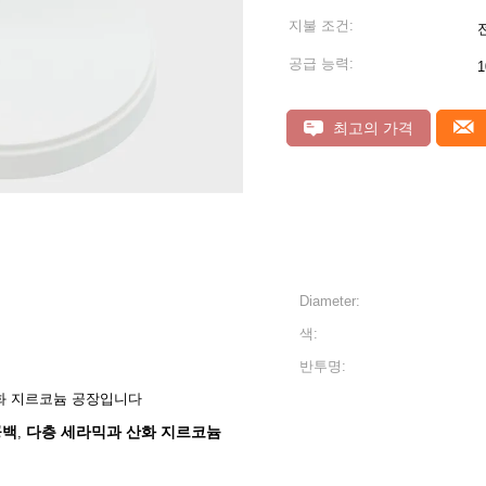
지불 조건:
공급 능력:
1
최고의 가격
Diameter:
색:
반투명:
산화 지르코늄 공장입니다
공백
다층 세라믹과 산화 지르코늄
,